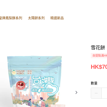
皇牌鳳梨酥系列
太陽餅系列
精選新品
雪花餅｜
自提點滿HK
HK$70
數量