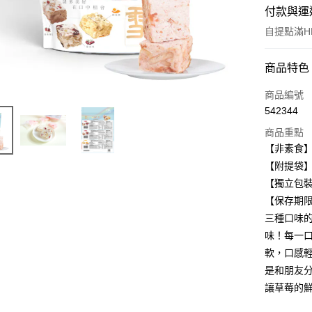
付款與運
自提點滿HK
付款方式
商品特色
信用卡
商品編號
542344
AlipayHK
商品重點
WeChat P
【非素食
【附提袋
【獨立包
送貨方式
【保存期限
付款後順
三種口味
每筆HK$5
味！每一
軟，口感
付款後順
是和朋友
每筆HK$5
讓草莓的
付款後順