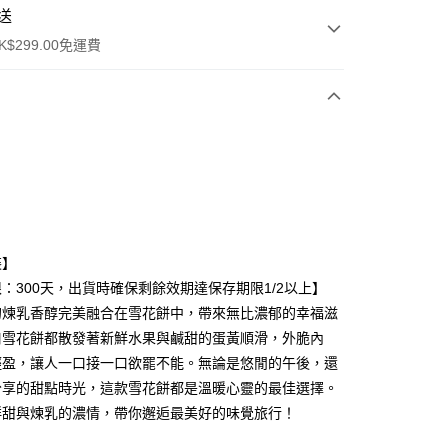
送
$299.00免運費
ay
】
】
裝】
：300天，出貨時確保剩餘效期達保存期限1/2以上】
豐自助櫃
的煉乳香醇完美融合在雪花餅中，帶來無比濃郁的幸福滋
0.00，滿HK$299.00或以上免運費
口雪花餅都散發著新鮮水果與鹹甜的蛋黃順滑，外脆內
輕盈，讓人一口接一口欲罷不能。無論是悠閒的午後，還
豐站及營業點
分享的甜點時光，這款雪花餅都是溫暖心靈的最佳選擇。
0.00，滿HK$299.00或以上免運費
鮮甜與煉乳的濃情，帶你邂逅最美好的味覺旅行！
豐合作便利店