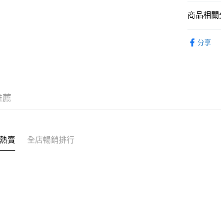
每筆HK$5
商品相關分
付款後其
一口接一
每筆HK$5
分享
順豐配送：
每筆HK$5
推薦
熱賣
全店暢銷排行