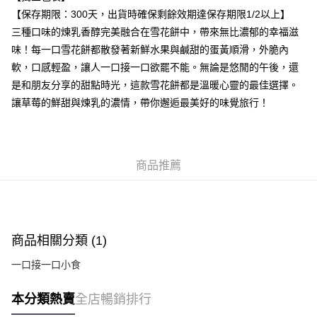
每筆HK$50.00，滿HK$299.00或以上免運費
【保存期限：300天，出貨時確保剩餘效期達保存期限1/2以上】
三種口味的煉乳香醇完美融合在雪花餅中，帶來無比濃郁的幸福滋
付款後順豐站及營業點
味！每一口雪花餅都散發著新鮮水果與鹹甜的蛋黃順滑，外脆內
每筆HK$50.00，滿HK$299.00或以上免運費
軟，口感輕盈，讓人一口接一口欲罷不能。無論是悠閒的午後，還
付款後順豐合作便利店
是和朋友分享的甜點時光，這款雪花餅都是溫暖心靈的最佳選擇。
每筆HK$50.00，滿HK$299.00或以上免運費
讓草莓的鮮甜與煉乳的濃情，帶你邂逅最美好的味覺旅行！
付款後其他順豐合作點
每筆HK$50.00，滿HK$299.00或以上免運費
商品推薦
順豐配送：住宅/工商地區
每筆HK$50.00，滿HK$299.00或以上免運費
商品相關分類 (1)
一口接一口小食
本分類熱賣
全店暢銷排行