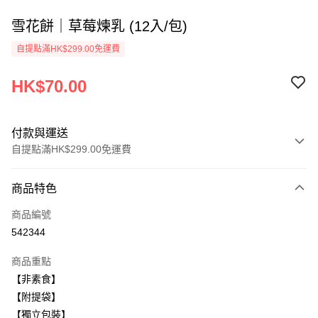
雪花餅｜草莓煉乳 (12入/包)
自提點滿HK$299.00免運費
HK$70.00
付款與運送
自提點滿HK$299.00免運費
付款方式
商品特色
信用卡
商品編號
AlipayHK
542344
WeChat Pay
商品重點
【非素食】
送貨方式
【附提袋】
付款後順豐自助櫃
【獨立包裝】