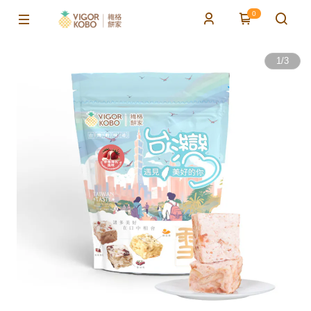
0
1
/
3