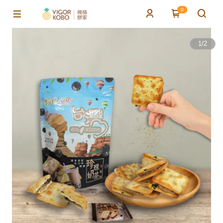
0
1
/
2