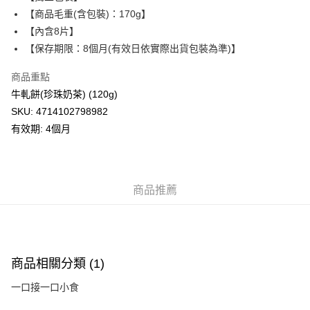
每筆HK$50.00，滿HK$299.00或以上免運費
【商品毛重(含包裝)：170g】
【內含8片】
付款後順豐站及營業點
【保存期限：8個月(有效日依實際出貨包裝為準)】
每筆HK$50.00，滿HK$299.00或以上免運費
商品重點
付款後順豐合作便利店
牛軋餅(珍珠奶茶) (120g)
每筆HK$50.00，滿HK$299.00或以上免運費
SKU: 4714102798982
付款後其他順豐合作點
有效期: 4個月
每筆HK$50.00，滿HK$299.00或以上免運費
順豐配送：住宅/工商地區
每筆HK$50.00，滿HK$299.00或以上免運費
商品推薦
商品相關分類 (1)
一口接一口小食