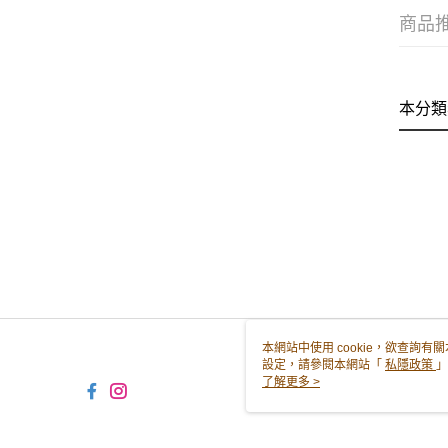
商品
本分類
本網站中使用 cookie，欲查詢有關
設定，請參閱本網站「
私隱政策
」
用 cookie。
了解更多 >