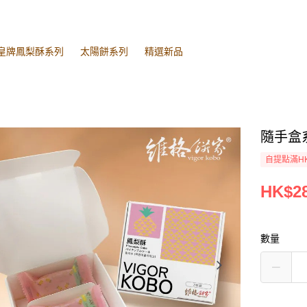
皇牌鳳梨酥系列
太陽餅系列
精選新品
隨手盒系
自提點滿HK
HK$28
數量