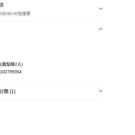
送
$299.00免運費
ay
(鳳梨酥2入)
4102799354
類 (1)
豐自助櫃
0.00，滿HK$299.00或以上免運費
列
豐站及營業點
0.00，滿HK$299.00或以上免運費
豐合作便利店