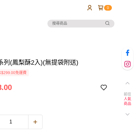
0
列(鳳梨酥2入)(無提袋附送)
$299.00免運費
.00
前往
人氣
商品