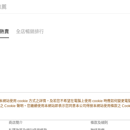
每筆HK$5
推薦
付款後其
每筆HK$5
熱賣
全店暢銷排行
順豐配送：
每筆HK$5
本網站使用 cookie 方式之詳情，及若您不希望在電腦上使用 cookie 時應如何變更電腦的
之 Cookie 聲明。您繼續使用本網站即表示您同意本公司得按本網站使用條款之 Cooki
關於我們
客戶服務
品牌故事
購物說明
商店簡介
條款及細則