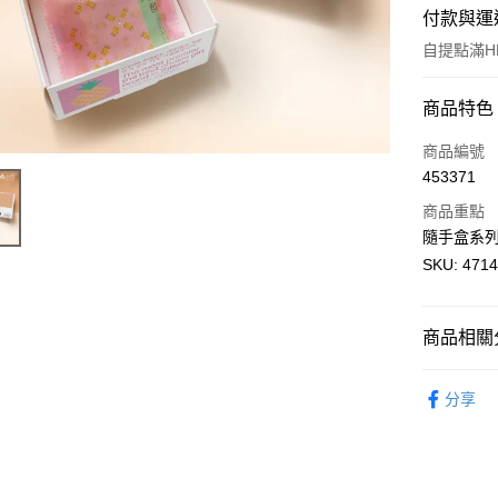
付款與運
自提點滿HK
付款方式
商品特色
信用卡
商品編號
453371
AlipayHK
商品重點
WeChat P
隨手盒系列
SKU: 471
送貨方式
商品相關分
付款後順
每筆HK$5
鳳梨酥系
分享
付款後順
每筆HK$5
付款後順