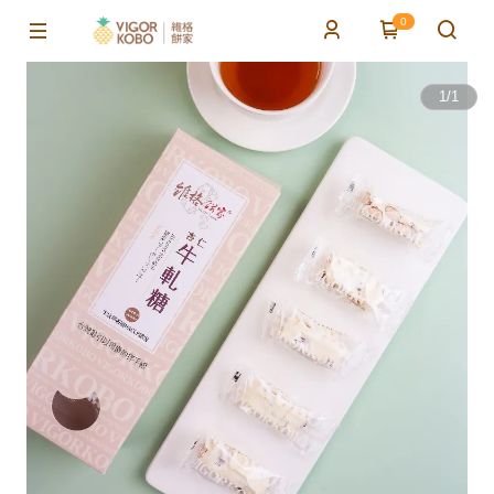
0
1
/
1