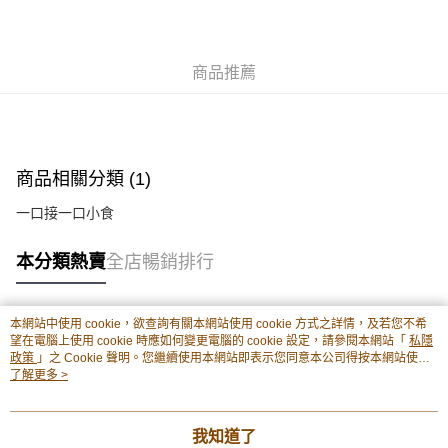
每筆HK$50.00，滿HK$299.00或以上免運費
付款後順豐站及營業點
商品推薦
每筆HK$50.00，滿HK$299.00或以上免運費
付款後順豐合作便利店
每筆HK$50.00，滿HK$299.00或以上免運費
商品相關分類 (1)
付款後其他順豐合作點
一口接一口小食
每筆HK$50.00，滿HK$299.00或以上免運費
順豐配送：住宅/工商地區
本分類熱賣
全店暢銷排行
每筆HK$50.00，滿HK$299.00或以上免運費
本網站中使用 cookie，欲查詢有關本網站使用 cookie 方式之詳情，及若您不希
熱門標籤
望在電腦上使用 cookie 時應如何變更電腦的 cookie 設定，請參閱本網站「
私隱
政策
」之 Cookie 聲明。您繼續使用本網站即表示您同意本公司得按本網站使用
條款之 Cookie 聲明使用 cookie。
了解更多 >
熱銷排行
最新商品
人氣推薦
我知道了