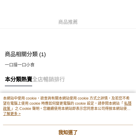
每筆HK$50.00，滿HK$299.00或以上免運費
付款後順豐站及營業點
商品推薦
每筆HK$50.00，滿HK$299.00或以上免運費
付款後順豐合作便利店
每筆HK$50.00，滿HK$299.00或以上免運費
商品相關分類 (1)
付款後其他順豐合作點
一口接一口小食
每筆HK$50.00，滿HK$299.00或以上免運費
順豐配送：住宅/工商地區
本分類熱賣
全店暢銷排行
每筆HK$50.00，滿HK$299.00或以上免運費
本網站中使用 cookie，欲查詢有關本網站使用 cookie 方式之詳情，及若您不希
熱門標籤
望在電腦上使用 cookie 時應如何變更電腦的 cookie 設定，請參閱本網站「
私隱
政策
」之 Cookie 聲明。您繼續使用本網站即表示您同意本公司得按本網站使用
條款之 Cookie 聲明使用 cookie。
了解更多 >
熱銷排行
最新商品
人氣推薦
我知道了