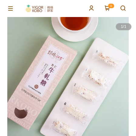
0
1
/
1