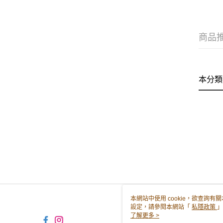
商品
本分類
本網站中使用 cookie，欲查詢有關
設定，請參閱本網站「
私隱政策
」
用 cookie。
了解更多 >