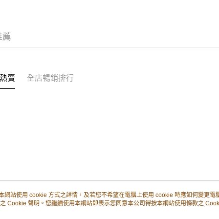
每筆HK$5
付款後順
每筆HK$5
推薦
付款後其
每筆HK$5
熱賣
全店暢銷排行
順豐配送：
每筆HK$5
本網站使用 cookie 方式之詳情，及若您不希望在電腦上使用 cookie 時應如何變更電腦的
之 Cookie 聲明。您繼續使用本網站即表示您同意本公司得按本網站使用條款之 Cooki
關於我們
客戶服務