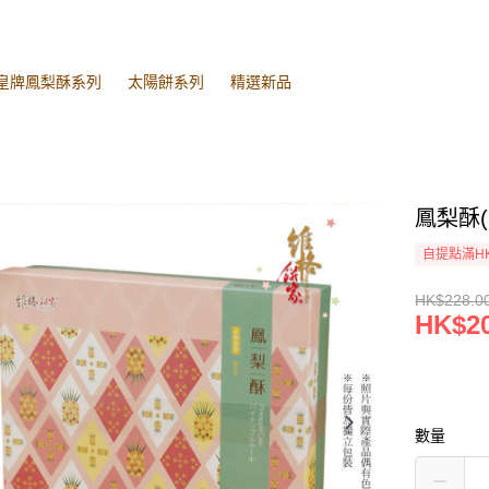
皇牌鳳梨酥系列
太陽餅系列
精選新品
鳳梨酥(
自提點滿HK
HK$228.0
HK$20
數量