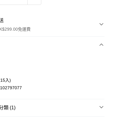
送
$299.00免運費
ay
15入)
4102797077
類 (1)
豐自助櫃
0.00，滿HK$299.00或以上免運費
列
豐站及營業點