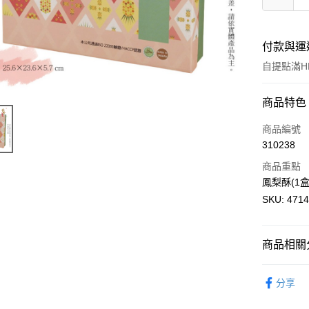
付款與運
自提點滿HK
付款方式
商品特色
信用卡
商品編號
310238
AlipayHK
商品重點
WeChat P
鳳梨酥(1盒
SKU: 471
送貨方式
商品相關分
付款後順
每筆HK$5
鳳梨酥系
分享
付款後順